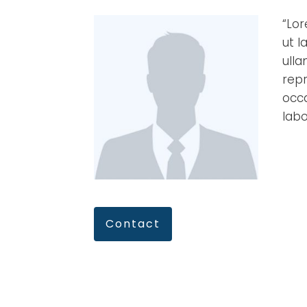
“Lor
ut l
ulla
repr
occa
lab
Contact