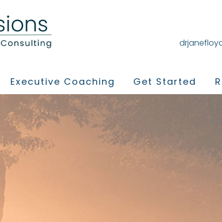
drjanefloy
Executive Coaching
Get Started
R